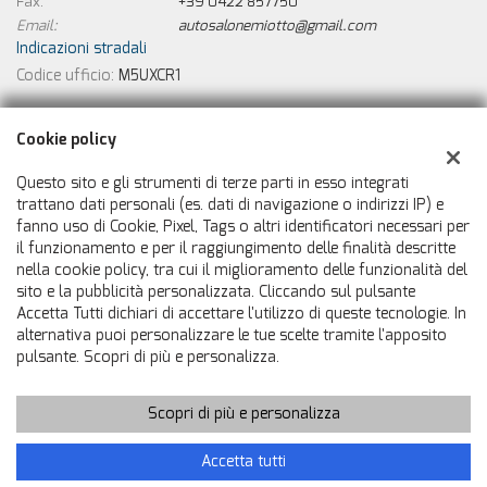
Fax:
+39 0422 857750
Email:
autosalonemiotto@gmail.com
Indicazioni stradali
Codice ufficio:
M5UXCR1
Dati fiscali:
Cookie policy
Autosalone Miotto
Via Jesolo, 21, Ponte di Piave (TV)
Questo sito e gli strumenti di terze parti in esso integrati
C.F/P.IVA:
01199580265
trattano dati personali (es. dati di navigazione o indirizzi IP) e
fanno uso di Cookie, Pixel, Tags o altri identificatori necessari per
Registro delle imprese:
TV
il funzionamento e per il raggiungimento delle finalità descritte
nella cookie policy, tra cui il miglioramento delle funzionalità del
sito e la pubblicità personalizzata. Cliccando sul pulsante
Accetta Tutti dichiari di accettare l'utilizzo di queste tecnologie. In
alternativa puoi personalizzare le tue scelte tramite l'apposito
pulsante. Scopri di più e personalizza.
Scopri di più e personalizza
Copyright © 2026 GestionaleAuto.com S.r.l., Tutti i diritti riservati
-
Leggi l'informativa sulla privacy
-
Cookie Policy
Sito creato da:
GestionaleAuto.com
Accetta tutti