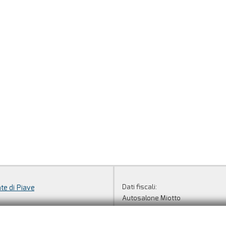
Dati fiscali:
te di Piave
Autosalone Miotto
Via Jesolo, 21, Ponte di Piave (TV)
Piave (TV)
C.F/P.IVA:
01199580265
+39 0422 759779