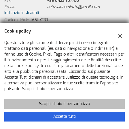
Fax:
+39 0422 857750
Email:
autosalonemiotto@gmail.com
Indicazioni stradali
Codice ufficio:
M5UXCR1
Cookie policy
Dati fiscali:
Autosalone Miotto
Questo sito e gli strumenti di terze parti in esso integrati
Via Jesolo, 21, Ponte di Piave (TV)
trattano dati personali (es. dati di navigazione o indirizzi IP) e
C.F/P.IVA:
01199580265
fanno uso di Cookie, Pixel, Tags o altri identificatori necessari per
il funzionamento e per il raggiungimento delle finalità descritte
Registro delle imprese:
TV
nella cookie policy, tra cui il miglioramento delle funzionalità del
sito e la pubblicità personalizzata. Cliccando sul pulsante
Accetta Tutti dichiari di accettare l'utilizzo di queste tecnologie. In
alternativa puoi personalizzare le tue scelte tramite l'apposito
pulsante. Scopri di più e personalizza.
Scopri di più e personalizza
Copyright © 2026 GestionaleAuto.com S.r.l., Tutti i diritti riservati
-
Leggi l'informativa sulla privacy
-
Cookie Policy
Accetta tutti
Sito creato da:
GestionaleAuto.com