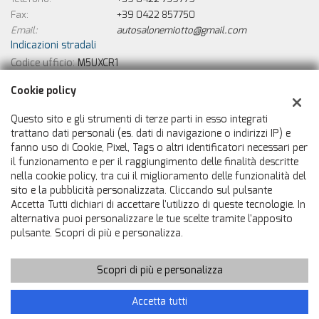
Fax:
+39 0422 857750
Email:
autosalonemiotto@gmail.com
Indicazioni stradali
Codice ufficio:
M5UXCR1
Cookie policy
Dati fiscali:
Autosalone Miotto
Questo sito e gli strumenti di terze parti in esso integrati
Via Jesolo, 21, Ponte di Piave (TV)
trattano dati personali (es. dati di navigazione o indirizzi IP) e
C.F/P.IVA:
01199580265
fanno uso di Cookie, Pixel, Tags o altri identificatori necessari per
il funzionamento e per il raggiungimento delle finalità descritte
Registro delle imprese:
TV
nella cookie policy, tra cui il miglioramento delle funzionalità del
sito e la pubblicità personalizzata. Cliccando sul pulsante
Accetta Tutti dichiari di accettare l'utilizzo di queste tecnologie. In
alternativa puoi personalizzare le tue scelte tramite l'apposito
pulsante. Scopri di più e personalizza.
Scopri di più e personalizza
Copyright © 2026 GestionaleAuto.com S.r.l., Tutti i diritti riservati
-
Leggi l'informativa sulla privacy
-
Cookie Policy
Accetta tutti
Sito creato da:
GestionaleAuto.com