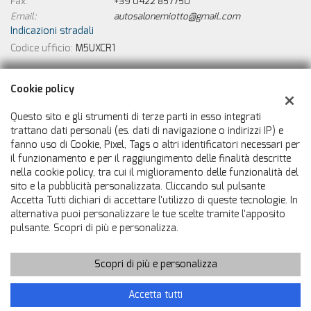
Fax:
+39 0422 857750
Email:
autosalonemiotto@gmail.com
Indicazioni stradali
Codice ufficio:
M5UXCR1
Dati fiscali:
Cookie policy
Autosalone Miotto
Via Jesolo, 21, Ponte di Piave (TV)
Questo sito e gli strumenti di terze parti in esso integrati
C.F/P.IVA:
01199580265
trattano dati personali (es. dati di navigazione o indirizzi IP) e
fanno uso di Cookie, Pixel, Tags o altri identificatori necessari per
Registro delle imprese:
TV
il funzionamento e per il raggiungimento delle finalità descritte
nella cookie policy, tra cui il miglioramento delle funzionalità del
sito e la pubblicità personalizzata. Cliccando sul pulsante
Accetta Tutti dichiari di accettare l'utilizzo di queste tecnologie. In
alternativa puoi personalizzare le tue scelte tramite l'apposito
pulsante. Scopri di più e personalizza.
Scopri di più e personalizza
Copyright © 2026 GestionaleAuto.com S.r.l., Tutti i diritti riservati
-
Leggi l'informativa sulla privacy
-
Cookie Policy
Sito creato da:
GestionaleAuto.com
Accetta tutti