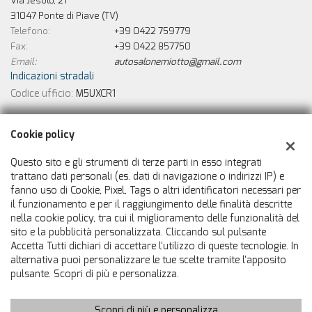
Via Jesolo, 21
31047 Ponte di Piave (TV)
Telefono:
+39 0422 759779
Fax:
+39 0422 857750
Email:
autosalonemiotto@gmail.com
Indicazioni stradali
Codice ufficio:
M5UXCR1
Dati fiscali:
Cookie policy
Autosalone Miotto
Via Jesolo, 21, Ponte di Piave (TV)
Questo sito e gli strumenti di terze parti in esso integrati
C.F/P.IVA:
01199580265
trattano dati personali (es. dati di navigazione o indirizzi IP) e
fanno uso di Cookie, Pixel, Tags o altri identificatori necessari per
Registro delle imprese:
TV
il funzionamento e per il raggiungimento delle finalità descritte
nella cookie policy, tra cui il miglioramento delle funzionalità del
sito e la pubblicità personalizzata. Cliccando sul pulsante
Accetta Tutti dichiari di accettare l'utilizzo di queste tecnologie. In
alternativa puoi personalizzare le tue scelte tramite l'apposito
pulsante. Scopri di più e personalizza.
Scopri di più e personalizza