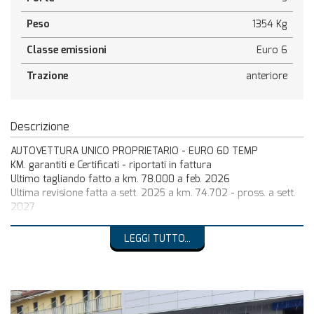
Peso
1354 Kg
Classe emissioni
Euro 6
Trazione
anteriore
Descrizione
AUTOVETTURA UNICO PROPRIETARIO - EURO 6D TEMP
KM. garantiti e Certificati - riportati in fattura
Ultimo tagliando fatto a km. 78.000 a feb. 2026
Ultima revisione fatta a sett. 2025 a km. 74.702 - pross. a sett.
2027
Monta gomme estive Michelin con battistrada al 70%
PREZZO REALE SENZA VINCOLO DI FINANZAMENTO
LEGGI TUTTO...
AUTO IN OTTIME CONDIZIONI .
Per la sicurezza che tutti i dati riportati nella descrizione del
veicolo siano esatti , si consiglia , prima di fare l'acquisto , di
controllare che non ci siano degli errori di trascrizione con