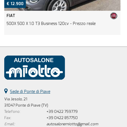
€ 12.900
FIAT
500X 500 X 1.0 T3 Business 120cv - Prezzo reale
A
Sede di Ponte di Piave
Via Jesolo, 21
31047 Ponte di Piave (TV)
Telefono:
+39 0422 759779
Fax:
+39 0422 857750
Email:
autosalonemiotto@gmail.com