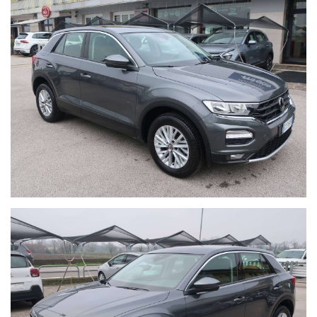
riferimento ai dati e agli accessori . Tali errori sono involontari e
non rappresentano un impegno contrattuale .
CONSIGLIAMO DI TELEFONARE PRIMA DI VENIRE A VISIONARE
L'AUTO E INFORMARSI SE E' DISPONIBILE .
L'importo dell'auto puo' essere finanziato con la possibilita' di
inserire anche delle coperture assicurative come : incendio-
furto-kasko-eventi atmosferici-grandine-rottura cristalli -
infort. conducente . IL PASSAGGIO DI PROPRIETA' NON E'
INCLUSO NEL PREZZO DI VENDITA .
Se avete auto usate da permutare potete inserire dati e foto
tramite il nostro sito : www.autosalonemiotto.it .
LA NOSTRA AZIENDA E' ATTIVA DAL 1981 CON LA VENDITA DI
AUTO NUOVE MULTIMARCA , KM.0 E AUTO USATE SELEZIONATE .
LE AUTO VENGONO RIPRISTINATE PRESSO LA NOSTRA
OFFICINA MECCANICA INTERNA .