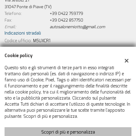
Via Jesolo, 21
31047 Ponte di Piave (TV)
Telefono:
+39 0422 759779
Fax:
+39 0422 857750
Email:
autosalonemiotto@gmail.com
Indicazioni stradali
Codice ufficio:
M5UXCR1
Cookie policy
Dati fiscali:
Autosalone Miotto
Questo sito e gli strumenti di terze parti in esso integrati
Via Jesolo, 21, Ponte di Piave (TV)
trattano dati personali (es. dati di navigazione o indirizzi IP) e
C.F/P.IVA:
01199580265
fanno uso di Cookie, Pixel, Tags o altri identificatori necessari per
Registro delle imprese:
TV
il funzionamento e per il raggiungimento delle finalità descritte
nella cookie policy, tra cui il miglioramento delle funzionalità del
sito e la pubblicità personalizzata. Cliccando sul pulsante
Accetta Tutti dichiari di accettare l'utilizzo di queste tecnologie. In
alternativa puoi personalizzare le tue scelte tramite l'apposito
pulsante. Scopri di più e personalizza.
Scopri di più e personalizza